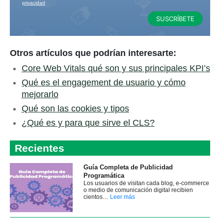
privacidad
Otros artículos que podrían interesarte:
Core Web Vitals qué son y sus principales KPI’s
Qué es el engagement de usuario y cómo
mejorarlo
Qué son las cookies y tipos
¿Qué es y para que sirve el CLS?
Recientes
Guía Completa de Publicidad
Programática
Los usuarios de visitan cada blog, e-commerce
o medio de comunicación digital recibien
cientos…
Leer más